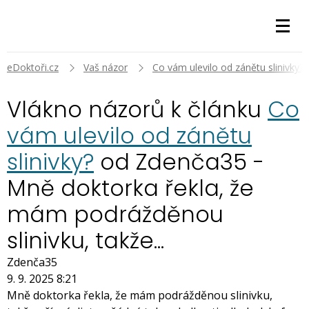
eDoktoři.cz
Vaš názor
Co vám ulevilo od zánětu slinivky?
Vlákno názorů k článku
Co
vám ulevilo od zánětu
slinivky?
od Zdenča35 -
Mně doktorka řekla, že
mám podrážděnou
slinivku, takže...
Zdenča35
9. 9. 2025 8:21
Mně doktorka řekla, že mám podrážděnou slinivku,