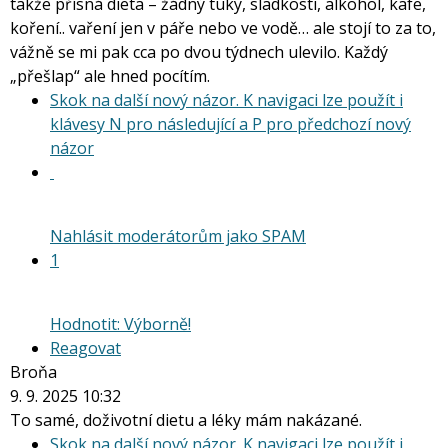
takže přísná dieta – žádný tuky, sladkosti, alkohol, kafe,
koření.. vaření jen v páře nebo ve vodě… ale stojí to za to,
vážně se mi pak cca po dvou týdnech ulevilo. Každý
„přešlap“ ale hned pocítím.
Skok na další nový názor. K navigaci lze použít i
klávesy N pro následující a P pro předchozí nový
Skok
názor
na
další
nový
Nahlásit moderátorům jako SPAM
názor.
1
K
navigaci
lze
Hodnotit: Výborně!
použít
Reagovat
i
Broňa
klávesy
9. 9. 2025 10:32
N
To samé, doživotní dietu a léky mám nakázané.
pro
Skok na další nový názor. K navigaci lze použít i