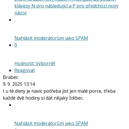
následující
klávesy N pro následující a P pro předchozí nový
a
Skok
názor
P
na
pro
další
předchozí
nový
nový
Nahlásit moderátorům jako SPAM
názor.
názor
0
K
navigaci
lze
Hodnotit: Výborně!
použít
Reagovat
i
Brabec
klávesy
9. 9. 2025 13:14
N
I u té diety je navíc potřeba jíst jen malé porce, třeba
pro
každé dvě hodiny si dát nějaký ždibec.
následující
a
P
pro
Nahlásit moderátorům jako SPAM