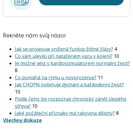
Řekněte nám svůj názor
Jak se projevuje snížená funkce štítné žlázy?
4
Co vám ulevilo při nataženém vazu v koleni?
10
Je možné vést s kardiostimu­látorem normální život?
8
Co pomáhá na rýmu u novorozence?
11
Jak CHOPN ovlivňuje dýchání a každodenní život?
10
Podle čeho lze rozpoznat chronický zánět slepého
střeva?
10
Jaké počáteční příznaky má rakovina dělohy?
8
Všechny diskuze