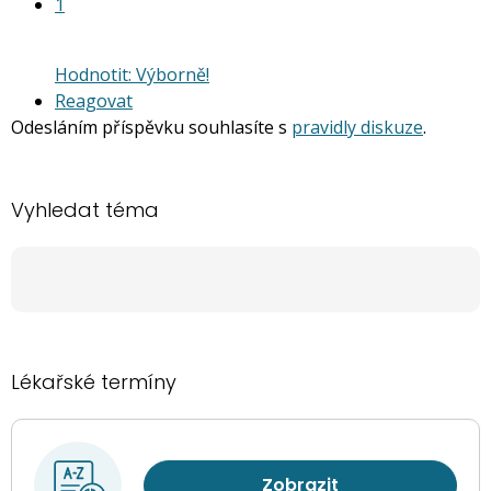
předchozí
1
nový
názor
Hodnotit: Výborně!
Reagovat
Odesláním příspěvku souhlasíte s
pravidly diskuze
.
Vyhledat téma
Lékařské termíny
Zobrazit