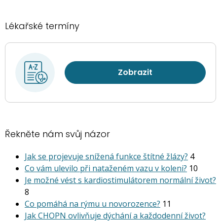
Lékařské termíny
Zobrazit
Řekněte nám svůj názor
Jak se projevuje snížená funkce štítné žlázy?
4
Co vám ulevilo při nataženém vazu v koleni?
10
Je možné vést s kardiostimu­látorem normální život?
8
Co pomáhá na rýmu u novorozence?
11
Jak CHOPN ovlivňuje dýchání a každodenní život?