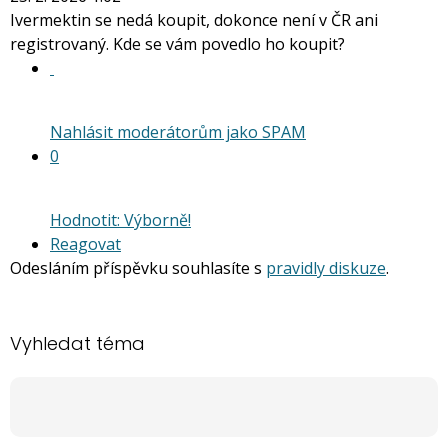
N
Ivermektin se nedá koupit, dokonce není v ČR ani
pro
registrovaný. Kde se vám povedlo ho koupit?
následující
a
P
pro
Nahlásit moderátorům jako SPAM
předchozí
0
nový
názor
Hodnotit: Výborně!
Reagovat
Odesláním příspěvku souhlasíte s
pravidly diskuze
.
Vyhledat téma