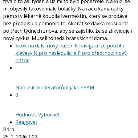
trvalo to asi týden a už mi to bylo podezřelé. Na kůži se
mi objevily takové malé boláčky. Na radu kamarádky
jsem si v lékárně koupila Ivermektin, který se prodává
bez předpisu a pomohlo to. Akorát se dávka musí brát
po třech týdnech znova, aby se zajistilo, že se zlikviduje i
nový cyklus. Museli to teda brát všichni doma.
Skok na další nový názor. K navigaci lze použít i
klávesy N pro následující a P pro předchozí nový
Skok
názor
na
další
nový
Nahlásit moderátorům jako SPAM
názor.
0
K
navigaci
lze
Hodnotit: Výborně!
použít
Reagovat
i
Bára
klávesy
25. 2. 2026 1:02